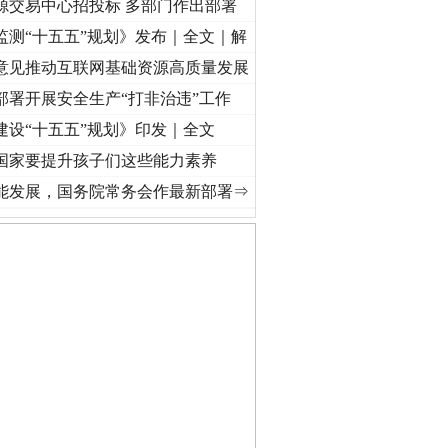
源交易中心招投标 多部门作出部署
监测“十五五”规划》发布｜全文｜解
意见推动互联网基础资源高质量发展
部署开展安全生产“打非治违”工作
建设“十五五”规划》印发｜全文
国家要提升孩子们这些能力素养
奋进复兴征程丨红船起航处 潮起..
·[视频]
一首歌的时间，读懂乐至的“诗与远方”
·[视频]
能发展，国务院常务会作最新部署⇒
公安厅征集新型黑恶违法..