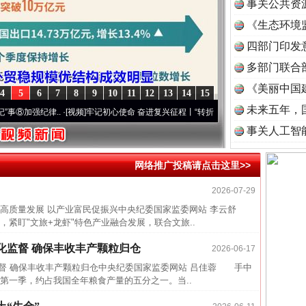
事关公共资
《生态环境
读
四部门印发
多部门联合
《美丽中国
4
5
6
7
8
9
10
11
12
13
14
15
未来五年，
强纪律..
·[视频]
牢记初心使命 奋进复兴征程丨“转折之城”激荡..
·[视频]
牢记初心使命 
事关人工智
网络推广投稿请点击这里>>
2026-07-29
高质量发展 以产业富民促振兴中央纪委国家监委网站 李云舒
盯"文旅+龙虾"特色产业融合发展，联合文旅..
化监督 确保丰收丰产颗粒归仓
2026-06-17
监督 确保丰收丰产颗粒归仓中央纪委国家监委网站 吕佳蓉 手中
第一季，约占我国全年粮食产量的五分之一。当..
四川省