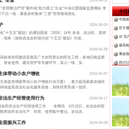
土“生金”
2026-06-11
中方对
茶叶“炒上天”
"管理整治严管"册外地"助力黑土"生金"中央纪委国家监委网站 李
今日
中国发
沉一线，聚焦农村集体"三资"管理领域强化..
官方
炉
2026-06-03
从“无
"十五五"规划》的通知国发〔2026〕14号 各省、自治区、直辖
现将《加快农业农村现代化"十五五"规划》印发..
最高
事故致
2026-05-28
四川1
标准农田建设是惠及广大农民群众的民生工程，各地纪检监察
、资金使用、建后管护等关键环节，深入一线、实..
闻令而
行业
主体带动小农户增收
2026-05-07
谢谢有你温暖了四季
执行
体提质增效带动小农户增收行动方案》，着力提高家庭农场经
持续提高农业社会化服务质效，加快培育形成一批经..
上半年
非法生产经营使用行为
2026-04-17
把老
农药非法生产经营使用工作 本网讯 4月15日，农业农村部
四川省
限用农药非法生产、经营、使用集中整治。农业农..
中方对
全面振兴工作
2026-04-09
中国发