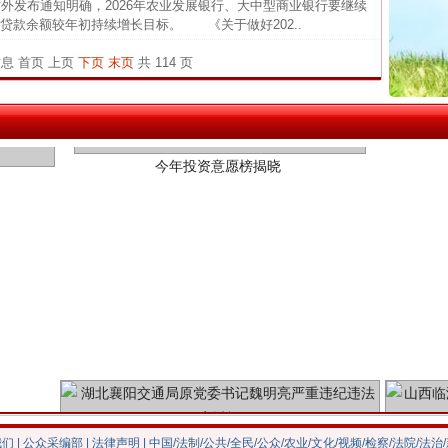
发布通知明确，2026年农业发展银行、大中型商业银行要继续
官方
贷款余额较年初持续增长目标。 《关于做好202..
从“无
信息
首页
上页
下页
末页
共 114 页
最高
今年投资意愿榜揭晓
事故致
四川1
闻令而
行业
执行
上半年
把老
魏明亮严重违纪违法案透视
我们
|
公众采编部
|
法律声明
| 中国/法制/公共/全民/公众/农业/文化/视频/检察/法院/法治