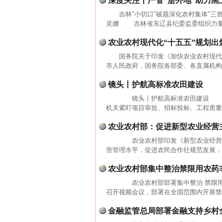
深度关注丨严管“册外地”助力黑
网上购药对药下症？
吉林"小切口"破题深化农村集体"三资
灵娜 吉林省东辽县纪委监委组织力量下
农业农村现代化“十五五”规划出
国务院关于印发《加快农业农村现代化
市人民政府，国务院各部委、各直属机构：
镜头丨护航高标准农田建设
镜头丨护航高标准农田建设 高
机关紧盯项目审批、招标投标、工程质量
农业农村部：促进新型农业经营
这是一记警钟！
农业农村部印发《新型农业经营主
营管理水平，促进农民合作社规范发展，
农业农村部集中整治禁限用农药
农业农村部部署集中整治 禁限用
召开视频会议，部署在全国范围内开展禁
金融监管总局部署金融支持乡村