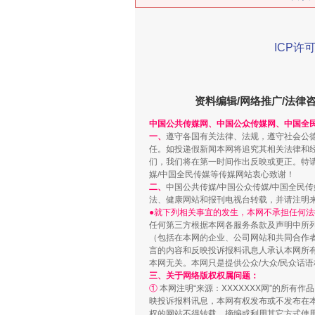
ICP许可
资料编辑/网络推广/法律
中国公共传媒网、中国公众传媒网、中国全
“刷贴”乱象丛生
一、
遵守各国有关法律、法规，遵守社会公
任。如投递假新闻本网将追究其相关法律和
们，我们将在第一时间作出反映或更正。特
媒/中国全民传媒等传媒网站衷心致谢！
二、
中国公共传媒/中国公众传媒/中国全民
法、健康网站和报刊电视台转载，并请注明
●就下列相关事宜的发生，本网不承担任何法
任何第三方根据本网各服务条款及声明中所
（包括在本网的企业、公司网站和共同合作
言的内容和反映投诉报料讯息人承认本网所
本网无关。本网只是提供公众/大众/民众话
三、关于网络版权权属问题：
①
本网注明“来源：XXXXXXX网”的所有
映投诉报料讯息，本网有权发布或不发布在
揭批美国五大"原罪"
权的网站不得转载、摘编或利用其它方式使用