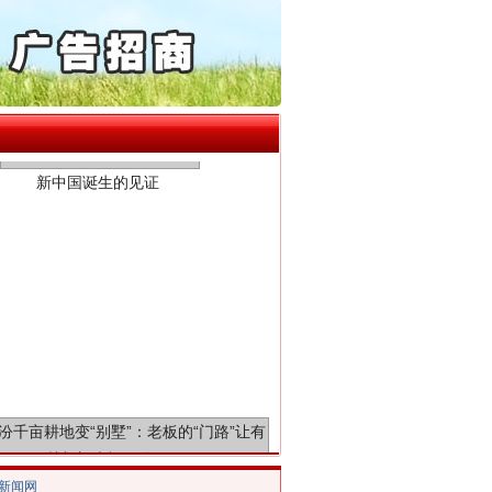
通报西安赛格商场坠亡事件
产可执”到“全额执行”
检抗诉的疑难复杂刑事案件
新中国诞生的见证
5死1伤，四川省安委会挂..
0家县级农商行获批解散
动明方向 靶向攻坚提质..
协会接连发公告
局长被指低俗骚扰女当事人
处分纪检监察干部1535人
百姓关切的事一件一件办好
千亩耕地变“别墅”
/新闻网