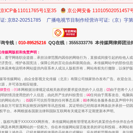
京ICP备11011765号1至35
京公网安备 11010502051457
证: 京B2-20251785
广播电视节目制作经营许可证:（京）字第3
咨询专线：
010-89525216
QQ在线：3555333776 本传媒网律师团
生物安全法正式实施
民传媒网版权和免责声明：
德，遵守网络职业道德，承担法律范围内因你的网络行为，直接或间接引起的给他人或
经济责任。维护各国宪法，保障公民的言论自由和新闻自由。本传媒网站中的部份信息
请来函来电说明本网站提供内容系本人或法人版权所有，网站有权先行撤除，以保护版
传媒等传媒网站，由众全影视文化传媒（北京）有限公司独家协办发布广告。欢迎合法
来源，并可添加相应链接。
律责任：⑴
本网根据法律规定或相关政府的要求提供您的个人信息；
⑵
由于您将个人
列明的情况使用您的个人信息，由此所产生的纠纷责任；
⑷
任何由于黑客攻击、电脑病
者的网站在内）；
⑸
因不可抗拒导致的任何事态后果；
⑹
本网在各服务条款及声明中列
有条款方可留言和反映投诉报料等讯息投稿，其证明你已经阅读本网条款并承担一切因
语权平台。本网根据各国新法律和国际互联网有关规定将不定期更新本声明。
作品，版权均属于XXXXXXX网所有。本传媒网站拥有管理笔名和代表某些合作伙伴在
本网及本网所属网站的一切权力。你在本传媒网站留言板发表的评论和投稿，本网站有
"炒鞋教程"里的骗局
本网上述作品。已经本网授权使用作品的单位或网站，应在授权范围内使用，并注明“来