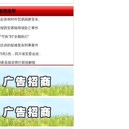
“神药”背后的真相
6家美国实体采取反制措..
新闻推荐
起首例对外贸易国家安全..
通报西安赛格商场坠亡事件
产可执”到“全额执行”
检抗诉的疑难复杂刑事案件
5死1伤，四川省安委会挂..
0家县级农商行获批解散
动明方向 靶向攻坚提质..
协会接连发公告
法官巧妙执行解纠纷
局长被指低俗骚扰女当事人
处分纪检监察干部1535人
百姓关切的事一件一件办好
公安厅征集新型黑恶违法..
6家美国实体采取反制措..
起首例对外贸易国家安全..