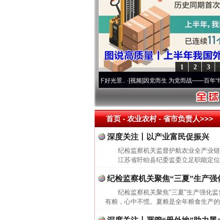
1
2
3
初心使命 奋进复兴征程丨宝塔山下好光景..
·[视频]
因党而生 为党而战——百年“纪”事⑧加
首页
- 农业农村 -
省市负责人>>>
深度关注丨以产业富民促振兴
纪检监察机关监督护航农业全产业链
江苏省盱眙县纪委监委立足职能定位，紧
纪检监察机关聚焦“三夏”生产强
纪检监察机关聚焦"三夏"生产强化
有粮，心中不慌。夏粮是全年粮食生产的