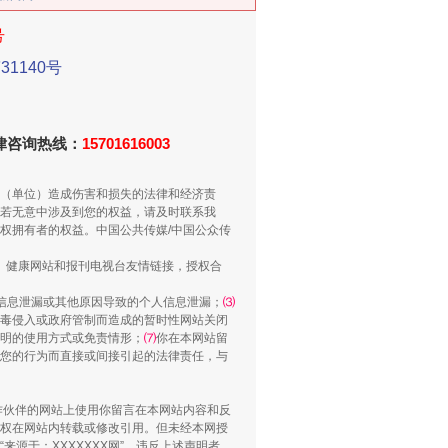
号
1140号
法律咨询热线：
15701616003
别拿“量子”当幌子
（单位）造成伤害和损失的法律和经济责
若无意中涉及到您的权益，请及时联系我
权拥有者的权益。中国公共传媒/中国公众传
、健康网站和报刊电视台友情链接，授权合
信息泄漏或其他原因导致的个人信息泄漏；
⑶
毒侵入或政府管制而造成的暂时性网站关闭
明的使用方式或免责情形；
⑺
你在本网站留
您的行为而直接或间接引起的法律责任，与
合作伙伴的网站上使用你留言在本网站内容和反
权在网站内转载或修改引用。但未经本网授
习近平的“航天情”
源于：XXXXXXX网”。违反上述声明者，