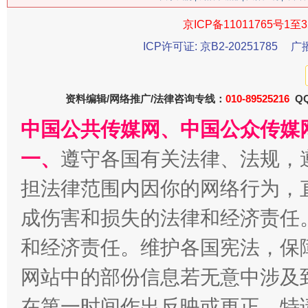
今
京ICP备11011765号1至3
在谋一域中谋全局
ICP许可证: 京B2-20251785
广
资料编辑/网络推广/法律咨询专线：
010-89525216
QQ
中国公共传媒网、中国公众传媒
一、
遵守各国有关法律、法规，
担法律范围内因你的网络行为，
习近平的博鳌关键词
魏明亮
成伤害和损失的法律和经济责任
和经济责任。维护各国宪法，保
网站中的部份信息若无意中涉及
在第一时间作出反映或更正。特