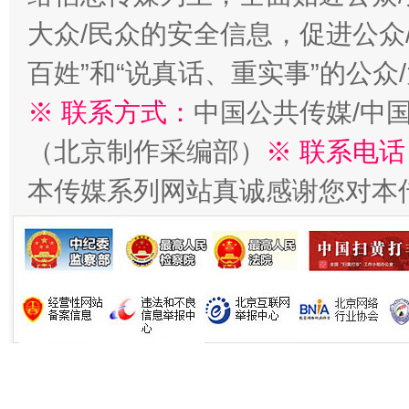
在谋一域中谋全局
大众/民众的安全信息，促进公众
百姓”和“说真话、重实事”的公众
※ 联系方式：
中国公共传媒/中
（北京制作采编部）
※ 联系电话
本传媒系列网站真诚感谢您对本
习近平的博鳌关键词
魏明亮