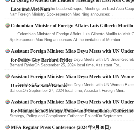
Li Qiang to Attend the Leaders’ Meetings on East Asia Coope
Li Qiang to Attend the Leaders&rsquo; Meetings on East Asia Coope
Laos and Viet Nam
NamForeign Ministry Spokesperson Mao Ning announces:..
Colombian Minister of Foreign Affairs Luis Gilberto Murillo 
Colombian Minister of Foreign Affairs Luis Gilberto Murillo to Visit 
Spokesperson Mao Ning announces:At the invitation of Member..
Assistant Foreign Minister Miao Deyu Meets with UN Under
Assistant Foreign Minister Miao Deyu Meets with UN Under-Secreta
for Policy Guy Bernard Ryder
Bernard RyderOn September 25, 2024 local time, Assistant For..
Assistant Foreign Minister Miao Deyu Meets with UN Wome
Assistant Foreign Minister Miao Deyu Meets with UN Women Execu
Director Sima Sami Bahous
BahousOn September 27, 2024 local time, Assistant Foreign Mini..
Assistant Foreign Minister Miao Deyu Meets with UN Under
Assistant Foreign Minister Miao Deyu Meets with UN Under-Secre
for Management Strategy, Policy and Compliance Catherine
Strategy, Policy and Compliance Catherine PollardOn September..
网上购药对药下症？
MFA Regular Press Conference (2024年9月30日)