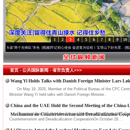
1
2
3
4
5
6
7
8
9
10
“两个先锋队”本色
·[视频]
牢记初心使命 奋进复兴征程丨宝塔山下好光景..
·[视频]
因党而
首页
- 公共国际新闻 -
省市负责人>>>
Wang Yi Holds Talks with Danish Foreign Minister Lars L
On May 19, 2025, Member of the Political Bureau of the CPC Cent
Minister Wang Yi held talks with Danish Foreign Minister..
China and the UAE Hold the Second Meeting of the China-
China and the UAE Hold the Second Meeting of the China-UAE Co
Mechanism on Counterterrorism and Deradicalization Coop
Counterterrorism and Deradicalization CooperationOn October 29, ..