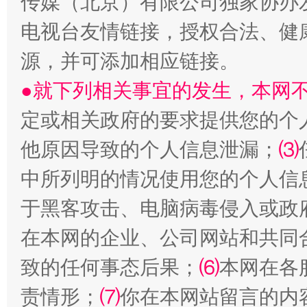
传媒（北京）有限公司独家协办
站台名比不上好声名
电视台友情链接，授权合法、健
源，并可添加相应链接。
●就下列相关事宜的发生，本网
定或相关政府的要求提供您的个
他原因导致的个人信息泄漏；
⑶
中所列明的情况使用您的个人信
漫山遍野的桃花与雪山、麦地、白藏房
除了
于黑客攻击、电脑病毒侵入或政
在本网的企业、公司网站和共同
致的任何事态后果；
⑹
本网在各
责情形；
⑺
你在本网站留言的内