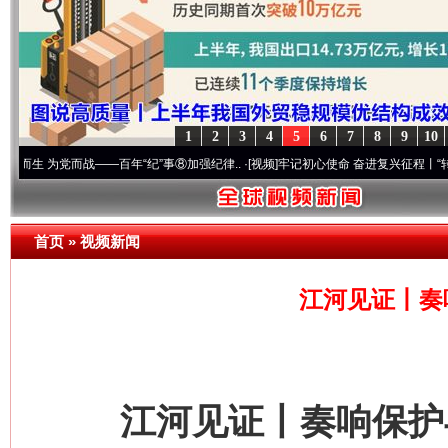
1
2
3
4
5
6
7
8
9
10
党而战——百年“纪”事⑧加强纪律..
·[视频]
牢记初心使命 奋进复兴征程丨“转折之城”激荡
首页
»
视频新闻
江河见证丨奏
江河见证丨奏响保护