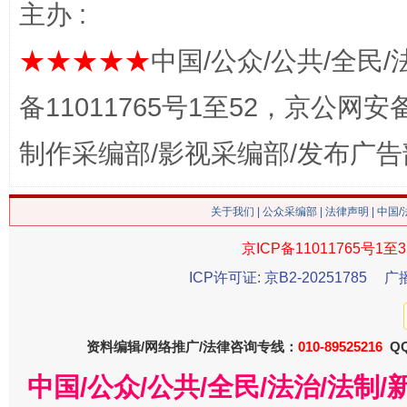
主办 :
★★★★★
中国/公众/公共/全民/
备11011765号1至52，京公网安备：
生
“刷贴”乱象丛生
制作采编部/影视采编部/发布广告
关于我们
|
公众采编部
|
法律声明
| 中国
京ICP备11011765号1至3
ICP许可证: 京B2-20251785
广
资料编辑/网络推广/法律咨询专线：
010-89525216
QQ
揭批美国五大"原罪"
"炒
中国/公众/公共/全民/法治/法