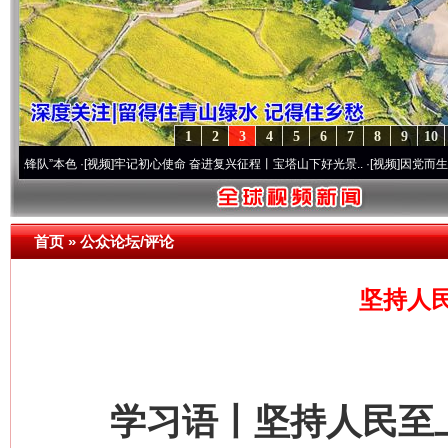
1
2
3
4
5
6
7
8
9
10
本色
·[视频]
牢记初心使命 奋进复兴征程丨宝塔山下好光景..
·[视频]
因党而生 为党而战—
首页
»
公众论坛/评论
坚持人
学习语丨坚持人民至上