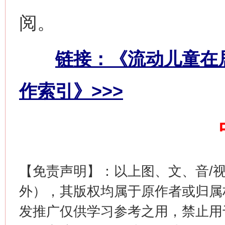
阅。
链接：《流动儿童在
网上购药对药下症？
作索引》>>>
【免责声明】：以上图、文、音/
外），其版权均属于原作者或归属
发推广仅供学习参考之用，禁止用
这是一记警钟！
谢