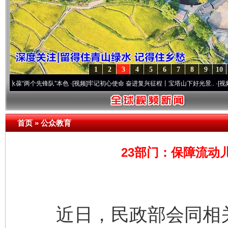
1
2
3
4
5
6
7
8
9
10
两个先锋队”本色
·[视频]
牢记初心使命 奋进复兴征程丨宝塔山下好光景..
·[视频]
因党而生
首页
»
公众教育
23部门：保障流动
近日，民政部会同相关