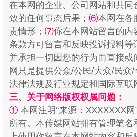
在本网的企业、公司网站和共同
致的任何事态后果；
⑹
本网在各
责情形；
⑺
你在本网站留言的内
揭批美国五大"原罪"
"炒
条款方可留言和反映投诉报料等
并承担一切因您的行为而直接或
网只是提供公众/公民/大众/民
法律法规及行业规定和国际互联
三、关于网络版权权属问题：
①
本网注明“来源：XXXXXXX网
解纷+调解+退费，一次搞定
所有。本传媒网站拥有管理笔名
上使用你留言在本网站内容和反